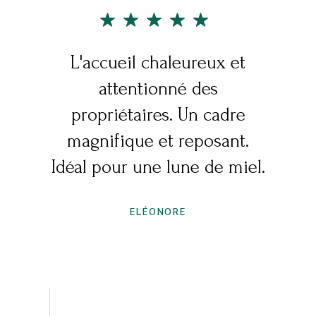
'accueil chaleureux et
La beauté du
attentionné des
l’établiss
ropriétaires. Un cadre
tranquilli
gnifique et reposant.
THO
l pour une lune de miel.
ELÉONORE