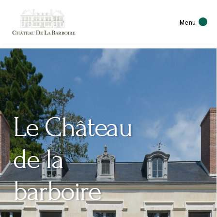
Menu
Le Château
de la
barboire