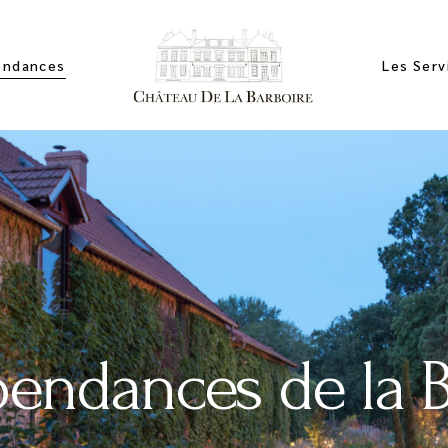
endances
Les Serv
ces
artements
mbres
endances de la 