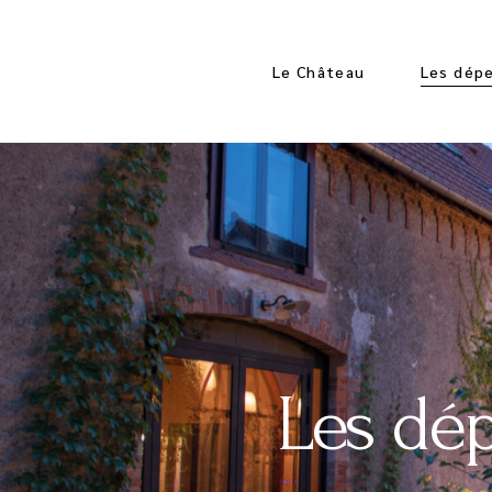
Le Château
Les dép
Les Espaces
Les Espa
Les Chambres
Les App
Les Cha
Les dép