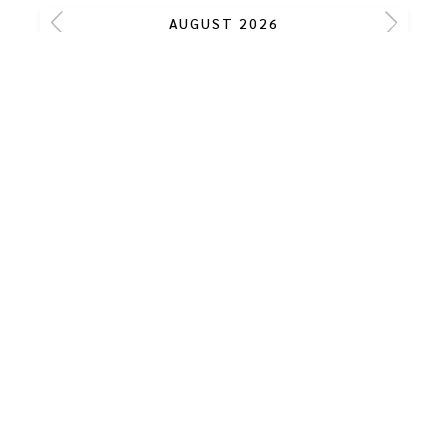
AUGUST 2026
Su
Mo
Tu
We
Th
Fr
Sa
1
2
3
4
5
6
7
8
9
10
11
12
13
14
15
16
17
18
19
20
21
22
23
24
25
26
27
28
29
30
31
Selected Dates
Available Room
No Availability
Last Room