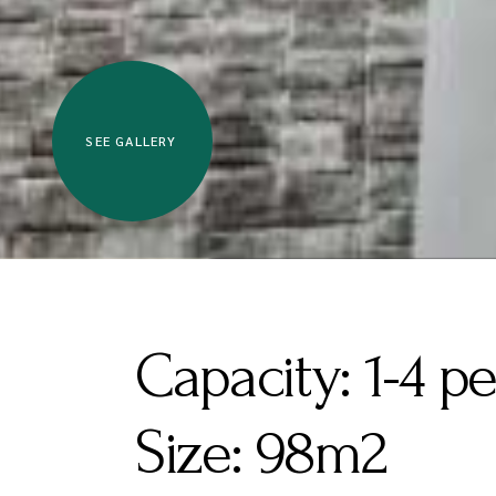
SEE GALLERY
Capacity:
1-4 p
Size:
98m2