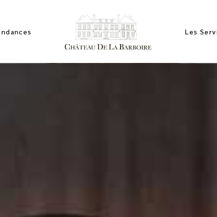
endances
Les Serv
ces
artements
mbres