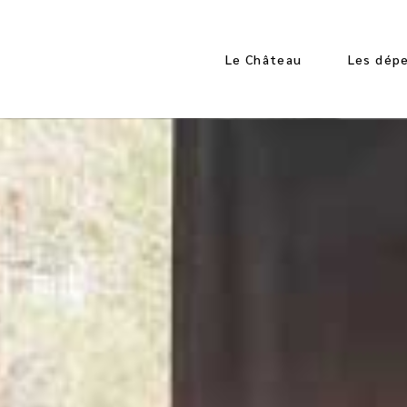
Le Château
Les dép
Les Espaces
Les Espa
Les Chambres
Les App
Les Cha